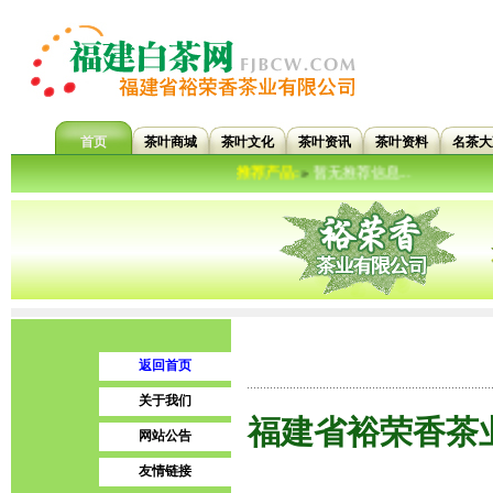
首页
茶叶商城
茶叶文化
茶叶资讯
茶叶资料
名茶大
推荐产品:
暂无推荐信息...
»
返回首页
关于我们
福建省裕荣香茶
网站公告
友情链接