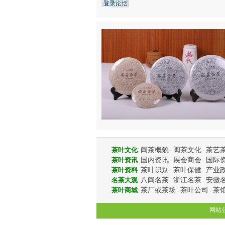
闽茶概貌
闽茶文化
茶艺
茶叶文化
:
-
-
国内资讯
展会商会
国际
茶叶资讯
:
-
-
茶叶识别
茶叶保健
产业
茶叶资料
:
-
-
八闽名茶
浙江名茶
安徽
名茶大观
:
-
-
茶厂或茶场
茶叶公司
茶
茶叶商城
:
-
-
网站