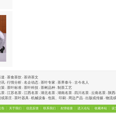
茶道
茶食茶饮
茶诗茶文
-
-
资讯
行情分析
名企动态
茶叶专家
茶界泰斗
古今名人
-
-
-
-
-
政策
茶叶标准
茶叶科技
茶树品种
制茶工艺
-
-
-
-
名茶
江苏名茶
江西名茶
湖北名茶
湖南名茶
四川名茶
云南名茶
陕西
-
-
-
-
-
-
-
馆或茶庄
茶叶器具
机械设备
包装、印刷
周边产品
出版或传媒
物流
-
-
-
-
-
-
公告
┆
关于我们
┆
信息反馈
┆
联系我们
┆
友情链接
┆
进入论坛
┆
收藏本站
┆
设