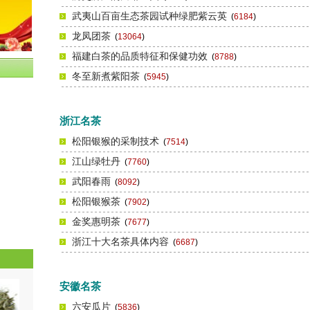
武夷山百亩生态茶园试种绿肥紫云英
(
6184
)
龙凤团茶
(
13064
)
福建白茶的品质特征和保健功效
(
8788
)
冬至新煮紫阳茶
(
5945
)
浙江名茶
松阳银猴的采制技术
(
7514
)
江山绿牡丹
(
7760
)
武阳春雨
(
8092
)
松阳银猴茶
(
7902
)
金奖惠明茶
(
7677
)
浙江十大名茶具体内容
(
6687
)
安徽名茶
六安瓜片
(
5836
)