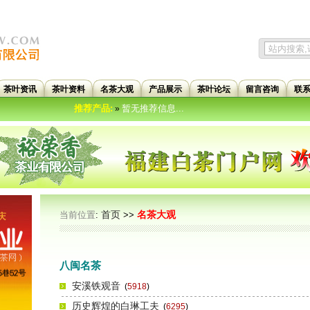
茶叶资讯
茶叶资料
名茶大观
产品展示
茶叶论坛
留言咨询
联
推荐产品:
暂无推荐信息...
»
首页
名茶大观
当前位置
:
>>
八闽名茶
安溪铁观音
(
5918
)
历史辉煌的白琳工夫
(
6295
)