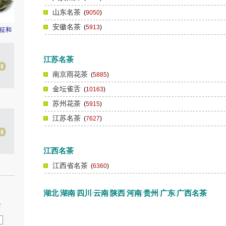
山东名茶
(
9050
)
安徽名茶
(
5913
)
征和
江苏名茶
南京雨花茶
(
5885
)
金坛雀舌
(
10163
)
苏州花茶
(
5915
)
江苏名茶
(
7627
)
江西名茶
江西省名茶
(
6360
)
湖北
湖南
四川
云南
陕西
河南
贵州
广东
广西名茶
/
/
/
/
/
/
/
/
录