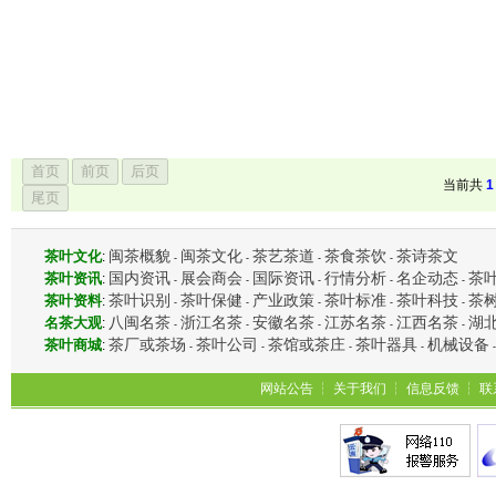
当前共
1
闽茶概貌
闽茶文化
茶艺茶道
茶食茶饮
茶诗茶文
茶叶文化
:
-
-
-
-
国内资讯
展会商会
国际资讯
行情分析
名企动态
茶
茶叶资讯
:
-
-
-
-
-
茶叶识别
茶叶保健
产业政策
茶叶标准
茶叶科技
茶
茶叶资料
:
-
-
-
-
-
八闽名茶
浙江名茶
安徽名茶
江苏名茶
江西名茶
湖
名茶大观
:
-
-
-
-
-
茶厂或茶场
茶叶公司
茶馆或茶庄
茶叶器具
机械设备
茶叶商城
:
-
-
-
-
网站公告
┆
关于我们
┆
信息反馈
┆
联