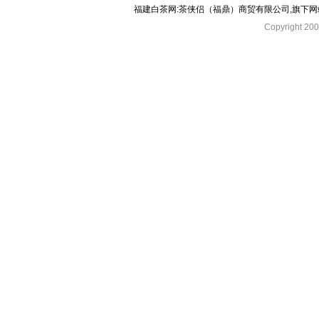
福建白茶网:茶侠侣（福鼎）商贸有限公司,旗下
Copyright 2