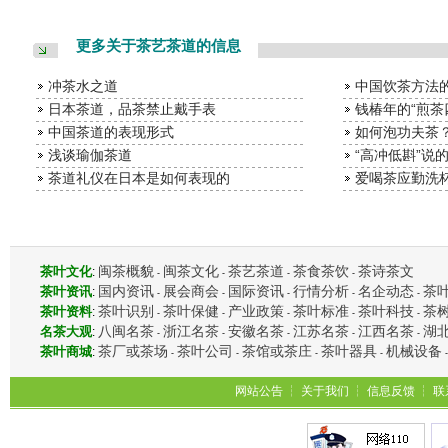
更多关于茶艺茶道的信息
冲茶水之道
中国饮茶方法
日本茶道，品茶禁止戴手表
钱椿年的“煎茶
中国茶道的表现形式
如何泡功夫茶
浅谈瑜伽茶道
“高冲低斟”说
茶道礼仪在日本是如何表现的
爱喝茶应勤洗
闽茶概貌
闽茶文化
茶艺茶道
茶食茶饮
茶诗茶文
茶叶文化
:
-
-
-
-
国内资讯
展会商会
国际资讯
行情分析
名企动态
茶
茶叶资讯
:
-
-
-
-
-
茶叶识别
茶叶保健
产业政策
茶叶标准
茶叶科技
茶
茶叶资料
:
-
-
-
-
-
八闽名茶
浙江名茶
安徽名茶
江苏名茶
江西名茶
湖
名茶大观
:
-
-
-
-
-
茶厂或茶场
茶叶公司
茶馆或茶庄
茶叶器具
机械设备
茶叶商城
:
-
-
-
-
网站公告
┆
关于我们
┆
信息反馈
┆
联