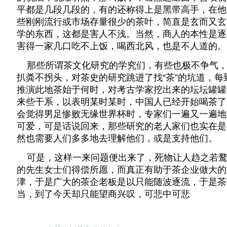
平都是几段几段的，有的还称得上是黑带高手，在他
些刚刚流行或市场存量很少的茶叶，简直是玄而又玄
学的东西，这都是害人不浅。当然，商人的本性是逐
害得一家几口吃不上饭，喝西北风，也是不人道的。
那些所谓茶文化研究的学究们，有些也极不争气，
扒粪不拐头，对茶史的研究跳进了找“茶”的坑道，
推演此地茶始于何时，对考古学家挖出来的坛坛罐罐
来些干系，以表明某时某时，中国人已经开始喝茶了
会觉得男足惨败无缘世界杯时，专家们一遍又一遍地
可爱，可是话说回来，那些研究的老人家们也实在是
然也需要人们多多地去理解他们，或是支持他们。
可是，这样一来问题便出来了，死物让人趋之若鹜
的先生女士们得偿所愿，而真正有助于茶企业做大的
津，于是广大的茶企老板是以只能随波逐流，于是茶
当，到了今天却只能望商兴叹，可悲中可悲