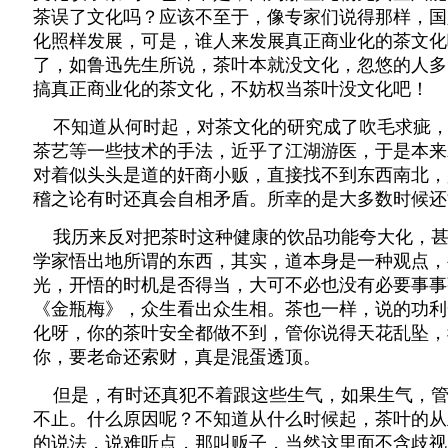
茶误了文化吗？应该不至于，像专家们说得那样，国
化照样发展，可是，谁人来发展真正商业化的茶文化
了，如鲁迅先生所说，茶叶本就没文化，忽悠的人多
搞真正商业化的茶文化，不妨权当茶叶没文化吧！
不知道从何时起，对茶文化的研究成了吹毛求疵，
茶艺等一些技术的手法，近乎了江湖游医，于是本来
对着似头头是道的奸商小贩，直接找不到东西南北，
稽之论有时还真会自相矛盾。所幸的是大多数时候还
我历来反对把茶时这种健康的饮品功能夸大化，甚
学家悟出地所谓的东西，其实，道本身是一种观点，
光，开悟的时机是否得当，大可不必也没有必要事事
《金瓶梅》，众生看出众生相。茶也一样，说的功利
化呀，你的茶叶安全都做不到，管你说得天花乱坠，
你，要老命还索财，真是混蛋透顶。
但是，有时还真犯不着跟这些生气，如果生气，管
不止。什么原因呢？不知道从什么时候起，茶叶的从
的说法，说难听点，那叫贩子，当然这里面不含歧视