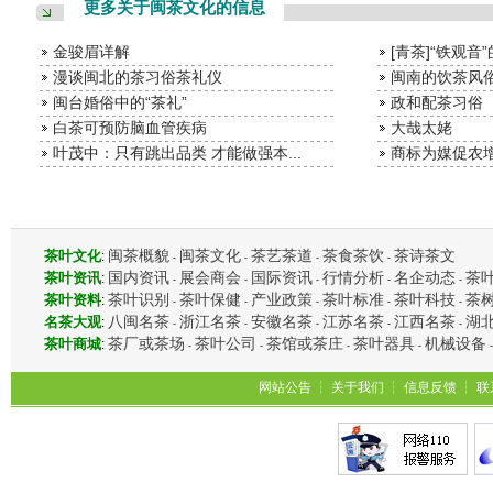
更多关于闽茶文化的信息
金骏眉详解
[青茶]“铁观音
漫谈闽北的茶习俗茶礼仪
闽南的饮茶风
闽台婚俗中的“茶礼”
政和配茶习俗
白茶可预防脑血管疾病
大哉太姥
叶茂中：只有跳出品类 才能做强本...
商标为媒促农增
闽茶概貌
闽茶文化
茶艺茶道
茶食茶饮
茶诗茶文
茶叶文化
:
-
-
-
-
国内资讯
展会商会
国际资讯
行情分析
名企动态
茶
茶叶资讯
:
-
-
-
-
-
茶叶识别
茶叶保健
产业政策
茶叶标准
茶叶科技
茶
茶叶资料
:
-
-
-
-
-
八闽名茶
浙江名茶
安徽名茶
江苏名茶
江西名茶
湖
名茶大观
:
-
-
-
-
-
茶厂或茶场
茶叶公司
茶馆或茶庄
茶叶器具
机械设备
茶叶商城
:
-
-
-
-
网站公告
┆
关于我们
┆
信息反馈
┆
联