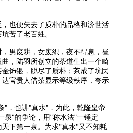
，也便失去了质朴的品格和济世活
茶坑苦了老百姓。
，男废耕，女废织，夜不得息，昼
扭曲，陆羽所创立的茶道生出一个畸
装金饰银，脱尽了质朴；茶成了坑民
。达官贵人借茶显示等级秩序，夸示
"，也讲"真水"，为此，乾隆皇帝
一泉"的争论，用"称水法"一锤定
天下第一泉。为求"真水"又不知耗