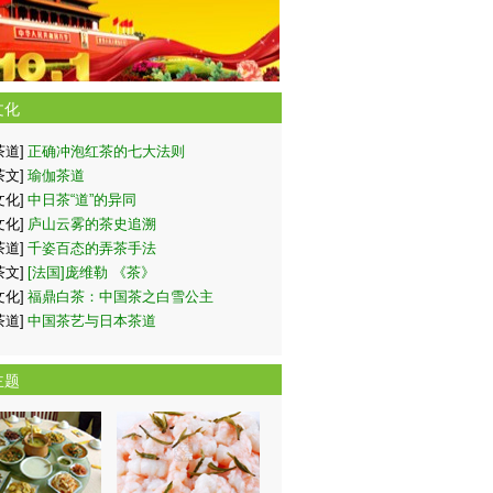
文化
茶道]
正确冲泡红茶的七大法则
茶文]
瑜伽茶道
文化]
中日茶“道”的异同
文化]
庐山云雾的茶史追溯
茶道]
千姿百态的弄茶手法
茶文]
[法国]庞维勒 《茶》
文化]
福鼎白茶：中国茶之白雪公主
茶道]
中国茶艺与日本茶道
主题