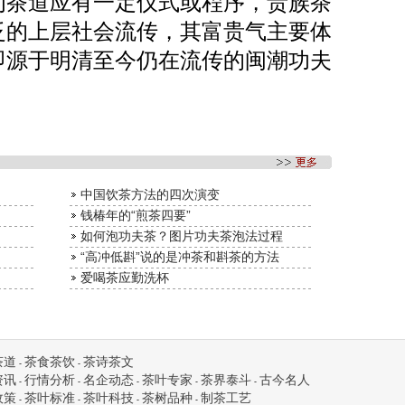
为茶道应有一定仪式或程序，贵族茶
泛的上层社会流传，其富贵气主要体
即源于明清至今仍在流传的闽潮功夫
中国饮茶方法的四次演变
钱椿年的“煎茶四要”
如何泡功夫茶？图片功夫茶泡法过程
“高冲低斟”说的是冲茶和斟茶的方法
爱喝茶应勤洗杯
茶道
茶食茶饮
茶诗茶文
-
-
资讯
行情分析
名企动态
茶叶专家
茶界泰斗
古今名人
-
-
-
-
-
政策
茶叶标准
茶叶科技
茶树品种
制茶工艺
-
-
-
-