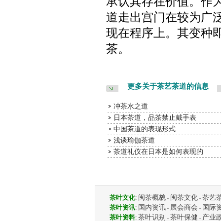
承认其存在价值。作
道走出宫门在较为广
现在程序上。其变种
茶。
更多关于茶艺茶道的信息
冲茶水之道
日本茶道，品茶禁止戴手表
中国茶道的表现形式
浅谈瑜伽茶道
茶道礼仪在日本是如何表现的
闽茶概貌
闽茶文化
茶艺
茶叶文化
:
-
-
国内资讯
展会商会
国际
茶叶资讯
:
-
-
茶叶识别
茶叶保健
产业
茶叶资料
:
-
-