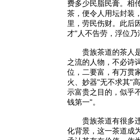
费多少民脂民膏。相
茶，便令人用坛封装，
里，劳民伤财。此后
才"人不告劳，浮位乃
贵族茶道的茶人是
之流的人物，不必诗
位，二要富，有万贯
火、妙器"无不求其"高
示富贵之目的，似乎不
钱第一"。
贵族茶道有很多违
化背景，这一茶道成