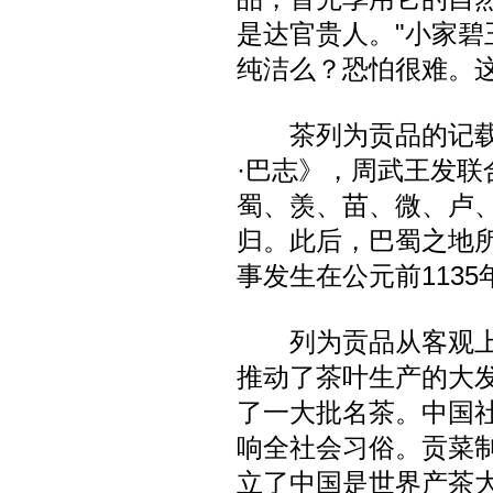
是达官贵人。"小家碧
纯洁么？恐怕很难。
茶列为贡品的记载
·巴志》，周武王发
蜀、羡、苗、微、卢
归。此后，巴蜀之地
事发生在公元前1135
列为贡品从客观上
推动了茶叶生产的大
了一大批名茶。中国
响全社会习俗。贡菜制
立了中国是世界产茶