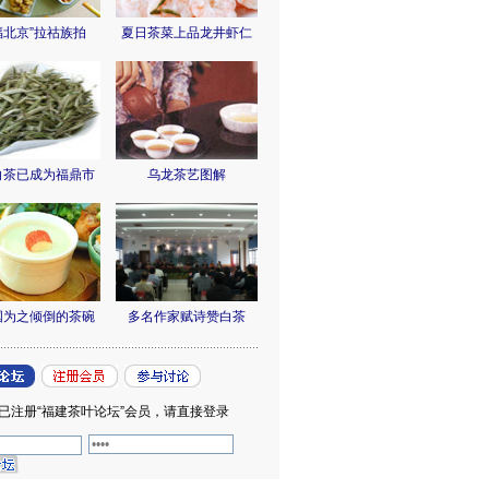
福北京”拉祜族拍
夏日茶菜上品龙井虾仁
白茶已成为福鼎市
乌龙茶艺图解
国为之倾倒的茶碗
多名作家赋诗赞白茶
已注册“福建茶叶论坛”会员，请直接登录