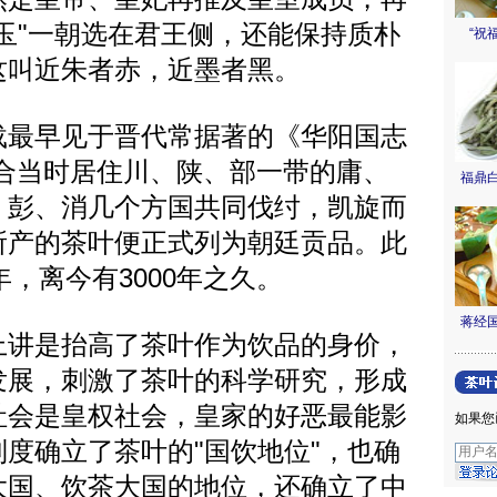
玉"一朝选在君王侧，还能保持质朴
“祝
这叫近朱者赤，近墨者黑。
最早见于晋代常据著的《华阳国志
联合当时居住川、陕、部一带的庸、
福鼎
、彭、消几个方国共同伐纣，凯旋而
所产的茶叶便正式列为朝廷贡品。此
年，离今有3000年之久。
蒋经
讲是抬高了茶叶作为饮品的身价，
发展，刺激了茶叶的科学研究，形成
社会是皇权社会，皇家的好恶最能影
如果您
度确立了茶叶的"国饮地位"，也确
大国、饮茶大国的地位，还确立了中