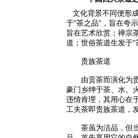
文化背景不同便形成
于"茶之品"，旨在夸
旨在艺术欣赏；禅宗茶
道；世俗茶道生发于"
贵族茶道
由贡茶而演化为贵
豪门乡绅于茶、水、
违情肯理，其用心在
工夫茶即贵族茶道，
茶虽为洁品，但当
品，首先享用它的自