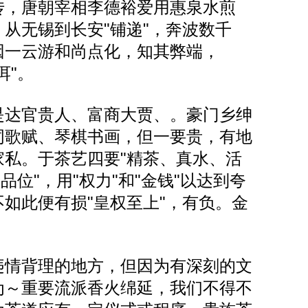
传，唐朝宰相李德裕爱用惠泉水煎
从无锡到长安"铺递"，奔波数千
因一云游和尚点化，知其弊端，
洱"。
达官贵人、富商大贾、。豪门乡绅
词歌赋、琴棋书画，但一要贵，有地
家私。于茶艺四要"精茶、真水、活
品位"，用"权力"和"金钱"以达到夸
如此便有损"皇权至上"，有负。金
情背理的地方，但因为有深刻的文
为～重要流派香火绵延，我们不得不