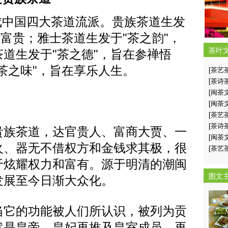
中国四大茶道流派。贵族茶道生发
示富贵；雅士茶道生发于"茶之韵"，
茶叶
道生发于"茶之德"，旨在参禅悟
茶之味"，旨在享乐人生。
[茶艺
[茶诗
[闽茶
[闽茶
[茶艺
[茶诗
族茶道，达官贵人、富商大贾、一
[闽茶
火、器无不借权方和金钱求其极，很
[茶艺
于炫耀权力和富有。源于明清的潮闽
图文
发展至今日渐大众化。
它的功能被人们所认识，被列为贡
然是皇帝、皇妃再推及皇室成员，再