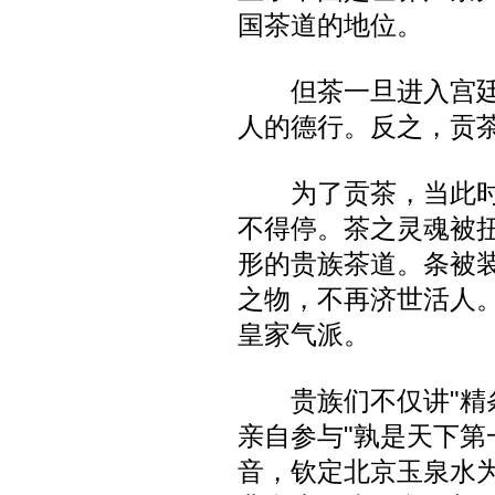
国茶道的地位。
但茶一旦进入宫廷
人的德行。反之，贡
为了贡茶，当此时
不得停。茶之灵魂被
形的贵族茶道。条被
之物，不再济世活人
皇家气派。
贵族们不仅讲"精条
亲自参与"孰是天下第
音，钦定北京玉泉水为