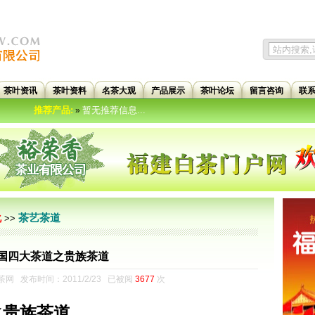
茶叶资讯
茶叶资料
名茶大观
产品展示
茶叶论坛
留言咨询
联
推荐产品:
暂无推荐信息...
»
茶艺茶道
化
>>
国四大茶道之贵族茶道
网 发布时间：2011/2/23 已被阅
3677
次
贵族茶道