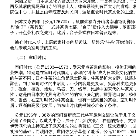
荣西之后，日本茶文化的普及分为两大系统，一是禅宗系流，一
西及其后的拇尾高山寺的明惠上人，律宗系统则有西大寺的睿尊、
院位中心，并且是由寺院普及到民间，这是镰仓时代茶文化的主流
日本文永四年（公元1267年），筑前崇福寺开山者南浦绍明禅师
具“台子”（茶具架）一式并茶典七部。“台子”后传入大德寺，梦窗
子，开点茶礼仪之先河。此后，台子茶式在日本普及起来。
镰仓时代末期，上层武家社会的新趣味、新娱乐“斗茶”开始流行
会后来成为室町茶的主流。
（二） 室町时代
室町时代（公元1333—1573，受宋元点茶道的影响，模仿宋朝的
茶热潮。特别是在室町时代前期，豪华的“斗茶”成为日本茶文化的
的斗茶不同，日本斗茶的主角是武士阶层，斗茶是扩大交际、炫耀
聚会。到了室町时代的中后期，斗茶内容是更复杂、奖品种类也更
子、砚台、檀香、蜡烛、鸟器、刀、钱等。比起中国宋代的斗茶来
性，这是由日本文化具有游艺性的的特点决定的。摆弄进口货，模
事。当然，在室町时代的斗茶会里，也有一些高雅的茶会。室町时
后，逐渐向高级化发展，为东山时代的书院茶准备了条件。
公元1396年，38岁的室町幕府第三代将军足利义满让位于儿子
兴建了金阁寺。以此为中心，展开了“北山文化”。在他的指令、支
伊势满忠协主持完成了武家礼法的古典著述《三义一统大双纸》，
礼法的基础，而观阿弥、世阿弥父子草创了能乐。公元1489年，