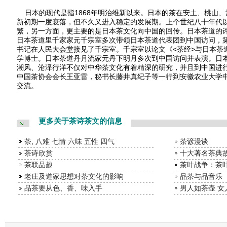
日本的现代是指1868年明治维新以来。日本的茶在安土、桃山、
新初期一度衰落，但不久又进入稳定的发展期。上个世纪八十年代
繁，另一方面，更主要的是日本茶文化向中国的回传。日本茶道的
日本茶道里千家家元千宗室多次带领日本茶道代表团到中国访问，第
书记在人民大会堂接见了千宗室。千宗室以论文《<茶经>与日本茶
学博士。日本茶道丹月流家元丹下明月多次到中国访问并表演。日
潮风、沧泽行洋不仅对中华茶文化有着精深的研究，并且到中国进行实
中国茶协会会长王亚雷，秘书长藤井真纪子等一行到安徽农业大学
交流。
更多关于茶诗茶文的信息
茶, 八难 七情 六味 五性 四气
茶谚漫谈
茶诗欣赏
十大著名茶典
茶联品趣
茶叶战争：茶
老庄及道家思想对茶文化的影响
品茶与品音乐
品茶要从色、香、味入手
男人如茶壶 女