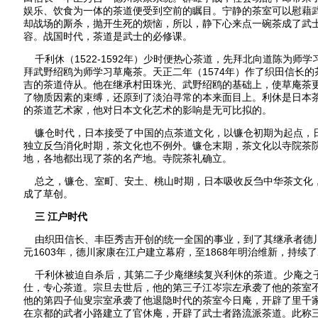
娱乐、饮食为一体的茶道便受到空前的瞩目。宁静的茶室可以慰藉
却战场的厮杀，抛开生死的烦恼，所以，静下心来点一碗茶成了武
容。战国时代，茶道是武士的必修课。
千利休（1522-1592年）少时便热心茶道，先拜北向道陈为师
拜武野绍鸥为师学习草庵茶。天正二年（1574年）作了织田信长
吉的茶道侍从。他在继承村田珠光、武野绍鸥的基础上，使草庵茶
了物质因素的束缚，还原到了淡泊寻常的本来面目上。利休是日本
的茶道艺术家，他对日本文化艺术的影响是无可比拟的。
镰仓时代，日本接受了中国的点茶道文化，以镰仓初期为起点，
独立反刍消化时期，茶文化也不例外。镰仓末期，茶文化以寺院茶
地，各地都出现了茶的名产地。寺院茶礼确立。
总之，镰仓、室町、安土、桃山时期，日本吸收反刍中华茶文化
成了草创。
三 江户时代
由织田信长、丰臣秀吉开创的统一全国的事业，到了其继承者德
元1603年，德川家康在江户建立幕府，至1868年明治维新，持续了
千利休被迫自杀后，其第二子少庵继续复兴利休的茶道。少庵之
仕，专心茶道。宗旦去世后，他的第三子江岑宗左承袭了他的茶室
他的第四子仙叟宗室承袭了他退隐时代的茶室今日庵，开辟了里千
在京都的武者小路建立了官休庵，开辟了武士者路流派茶道。此称