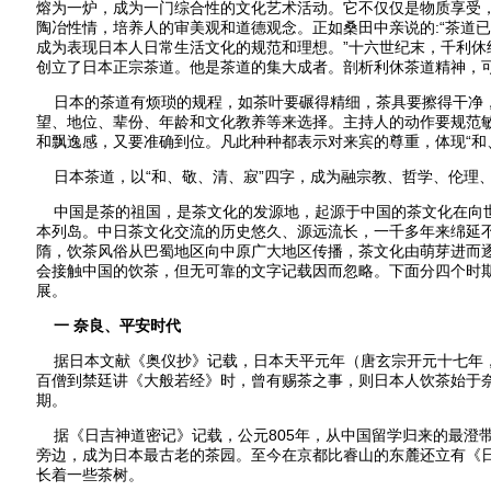
熔为一炉，成为一门综合性的文化艺术活动。它不仅仅是物质享受
陶冶性情，培养人的审美观和道德观念。正如桑田中亲说的:“茶道
成为表现日本人日常生活文化的规范和理想。”十六世纪末，千利休
创立了日本正宗茶道。他是茶道的集大成者。剖析利休茶道精神，
日本的茶道有烦琐的规程，如茶叶要碾得精细，茶具要擦得干净
望、地位、辈份、年龄和文化教养等来选择。主持人的动作要规范
和飘逸感，又要准确到位。凡此种种都表示对来宾的尊重，体现“和
日本茶道，以“和、敬、清、寂”四字，成为融宗教、哲学、伦理
中国是茶的祖国，是茶文化的发源地，起源于中国的茶文化在向
本列岛。中日茶文化交流的历史悠久、源远流长，一千多年来绵延
隋，饮茶风俗从巴蜀地区向中原广大地区传播，茶文化由萌芽进而
会接触中国的饮茶，但无可靠的文字记载因而忽略。下面分四个时
展。
一 奈良、平安时代
据日本文献《奥仪抄》记载，日本天平元年（唐玄宗开元十七年，
百僧到禁廷讲《大般若经》时，曾有赐茶之事，则日本人饮茶始于奈良
期。
据《日吉神道密记》记载，公元805年，从中国留学归来的最澄
旁边，成为日本最古老的茶园。至今在京都比睿山的东麓还立有《
长着一些茶树。