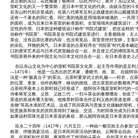
居京都的东山，在此修建了银阁寺，以此为中心，展开了东山文化
室町文化的又一个繁荣期，是日本中世文化的代表。由娱乐型的斗
在东山时代初步形成的。在第八代将军足利义政建造的东山殿建筑
还有一个著名的同仁斋。同仁斋的地面是用塌塌米铺满的，一共用
的面积，成为后来日本茶室的标准面积。全室塌塌米的建筑设计，
定性的作用。日本把这种建筑设计称作“书院式建筑”，把在这样的“
动称作“书院茶”。书院茶是在书院式建筑里进行、主客都跪坐，主
茶会。没有品茶比赛的内容，也没有奖品，茶室里绝对安静，主客
的杂乱、拜物的风气。日本茶道的点茶程序在“书院茶”时代基本确
口的唐宋艺术品与日本式房室融合在一起，并且使立式的禅院茶礼
书院茶将外来的中国文化与日本文化结合在一起，在日本茶道史上
在以东山文化为中心的室町书院茶文化里，起主导作用的是足利义政
—1471年），他是一位杰出的艺术家，通晓书、画、茶。 在能阿
法是一种“极真台子”的茶法。点茶时要穿武士的礼服——狩衣，点
的位置、拿发，动作的顺序，移动的路线，进出茶室的步数都有严
点茶程序基本上在那时就已经形成了。能阿弥不愧是室町时代的一
侍奉将军义教、义胜、义政三代，一扫斗茶会的奢靡嘈杂，创造了“书
茶道的形成有重大影响。他推荐村田珠光作足利义政的茶道老师，使
名物”等高水准的艺术品，达成了民间茶风与贵族文化接触的契机，
院贵族茶和奈良的庶民茶得到了融会、交流，为村田珠光成为日本
如果说村田珠光是日本茶道的鼻祖，那么能阿弥就是日本茶道的先
应永二十四年（1417年）六月五日，一种由一般百姓主办参加“
粗茶、伴随酒宴活动，是日本民间茶活动的肇始。云脚茶会自由、
迎，在室町时代后期，逐渐取代了烦琐的斗茶会。 在饮茶文化大众