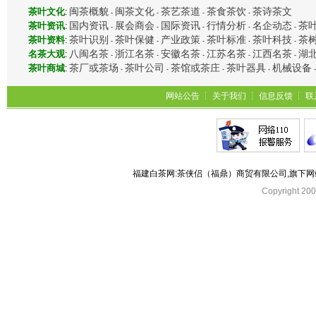
闽茶概貌
闽茶文化
茶艺茶道
茶食茶饮
茶诗茶文
茶叶文化
:
-
-
-
-
国内资讯
展会商会
国际资讯
行情分析
名企动态
茶
茶叶资讯
:
-
-
-
-
-
茶叶识别
茶叶保健
产业政策
茶叶标准
茶叶科技
茶
茶叶资料
:
-
-
-
-
-
八闽名茶
浙江名茶
安徽名茶
江苏名茶
江西名茶
湖
名茶大观
:
-
-
-
-
-
茶厂或茶场
茶叶公司
茶馆或茶庄
茶叶器具
机械设备
茶叶商城
:
-
-
-
-
网站公告
┆
关于我们
┆
信息反馈
┆
联
福建白茶网:茶侠侣（福鼎）商贸有限公司,旗下
Copyright 2