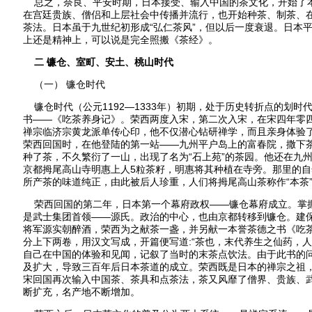
总之，奈良、平安时期，日本接受、输入中国的茶文化，开始了
在宫廷贵族、僧侣和上层社会中传播并流行，也开始种茶、制茶、
茶法。日本虽于九世纪初形成“弘仁茶风”，但以后一度衰退。日本
上还是精神上，可以说是完全照搬《茶经》。
二 镰仓、室町、安土、桃山时代
（一） 镰仓时代
镰仓时代（公元1192—1333年）初期，处于历史转折点的划时
书——《吃茶养身记》。荣西两度入宋，第二次入宋，在宋四年零四
禅宗临济宗黄龙派单传心印，他不仅潜心钻研禅学，而且亲身体验
荣西回国时，在他登陆的第一站——九州平户岛上的富春院，撒下
种了茶，不久繁衍了一山，出现了名为“石上苑”的茶园。他还在九
京都拇尾高山寺明惠上人5粒茶籽，明惠将其种植在寺旁。那里的
所产茶的味道纯正，由此被后人珍重，人们将拇尾高山茶称作“本茶”
荣西回国的第二年，日本第一个幕府政权——镰仓幕府成立。掌
是武士集团首领——源氏。政治的中心，也由京都转移到镰仓。建保
将军源实朝醉酒，荣西为之献茶一盏，并另献一本誉茶德之书《吃
分上下两卷，用汉文写成，开篇便写道:“茶也，末代养生之仙药，人
自己在中国的体验和见闻，记叙了当时的末茶点饮法。由于此书的
及扩大，导致三百年后日本茶道的成立。荣西既是日本的禅宗之祖，
宋回国再次输入中国茶、茶具和点茶法，茶又风靡了僧界、贵族、
断扩充，名产地不断增加。