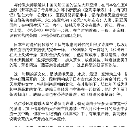
与传教大师最澄从中国同船回国的弘法大师空海，在日本弘仁五年
上献《梵字悉昙子母并释义》等书所撰的《空海奉献表》中，有“茶汤
记》弘仁六年（公元815）夏四月癸卯记事中，记有嵯峨天皇巡幸
亲自煎茶供奉的事。永忠在宝龟初（公元770年左右）入唐，到延历
国的，在中国生活了三十多年。嵯峨天皇又令在畿内、近江、丹波
要上贡。《拾芥抄》中更近一步说，在当时的首都，一条、正亲町
设有官营的茶园，种植茶树以供朝廷之用。
日本当时是如何饮茶的？从与永忠同时代的几部汉诗集中可以发
唐代流行的饼茶煎饮法完全一样。《经国集》有一首题为《和出云
在火上炙烤干燥（独对金炉炙令燥），然后碾成末，汲取清流，点
待水沸腾起来（盆浮沸浪花），加入茶末，放点吴盐，味道就更美
的茶，芳香四溢（煎罢余香处处薰）。这是典型的饼茶煎饮法。
这一时期的茶文化，是以嵯峨天皇、永忠、最澄、空海为主体，以弘仁
为中心而展开的，这一段时间构成了日本古代茶文化的黄金时代，学
天皇爱好文学，特别崇尚唐朝的文化。在其影响下，弘仁年间成为
其中最高雅的文化。嵯峨天皇经常与空海在一起饮茶，他们之间留
茶送归山》。嵯峨天皇也有茶诗送最澄，如《答澄公奉献诗》等。
弘仁茶风随嵯峨天皇的退位而衰退，特别诗由于宇多天皇在宽平六
的派遣，加上僧界领袖天台座主良源禁止在六月和十一月的法会中
流一度中断。但在十世纪初的《延喜式》中，有献濑户烧、备前烧
说明饮茶的风气开始在日本流传。