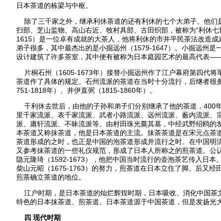
日本茶道的栋梁与中枢。
除了三千家之外，继承利休茶道的还有利休的七个大弟子。他们是
扫部、芝山监物、高山右近、牧村具部、古田织部，被称为“利休七哲”
1615）是一位卓有成就的大茶人，他将利休的市井平民茶法改造
弟子很多，其中最杰出的是小掘远州（1579-1647）。小掘远州
设计建筑了许多茶室，其中便有被称为日本庭园艺术的最高代表—
片桐石州（1605-1673年）接替小掘远州作了江户幕府第四代
茶道作了具体的规定。石州流派的茶道在当时十分流行，后继者很
751-1818年）、井伊直弼（1815-1860年）。
千利休去世后，由他的子孙和弟子们分别继承了他的茶道，400年
里千家流派、表千家流派、武者小路流派、远州流派、薮内流派、
派、庸轩流派、不昧流派等。由村田珠光奠其基，中经武野绍鸥的
本茶道又称抹茶道，他是日本茶道的主流。抹茶茶道是在宋元点茶
茶道形成的之时，也正是中国的泡茶道形成并流行之时。在中国明
又参考抹茶道的一些礼仪规范，形成了日本人所称之的煎茶道。公认
隐元隆琦（1592-1673），他把中国当时流行的壶泡茶艺传入日本
柴山元昭（1675-1763）的努力，煎茶道在日本立住了脚。后又
煎茶确立茶道的地位。
江户时期，是日本茶道的灿烂辉煌时期，日本吸收、消化中国茶
特色的日本抹茶道、煎茶道。日本茶道源于中国茶道，但是发扬光
四 现代时期