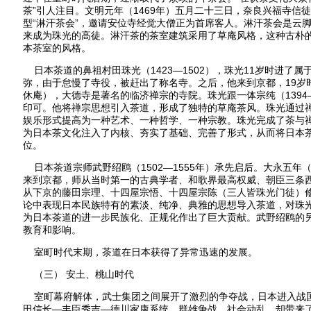
茶”引人注目。文明元年（1469年）五月二十三日，奈良兴福寺信
型“淋汗茶会”，邀请安位寺经觉大僧正为首席客人。淋汗茶会是云
来成为珠光的高徒。淋汗茶的茶室建筑采用了草庵风格，这种古朴
本茶室的风格。
日本茶道的鼻祖村田珠光（1423—1502），珠光11岁时进了
弥，由于怠慢了寺役，被赶出了称名寺。之后，他来到京都，19岁
休庵），大德寺是著名的临济禅宗的寺院。珠光跟一体宗纯（1394—
印可。他将禅宗思想引入茶道，形成了独特的草庵茶风。珠光通过
娱乐形式提高为一种艺术、一种哲学、一种宗教。珠光完成了茶与
为日本茶文化注入了内核、夯实了基础、完善了形式，从而将日本茶
位。
日本茶道宗师武野绍鸥（1502—1555年）承先启后。大永五年（
来到京都，师从当时第一的古典学者、和歌界最高权威、朝臣三条
从下京的藤田宗理、十四屋宗悟、十四屋宗陈（三人皆珠光门徒）
论中表现日本民族特有的素淡、纯净、典雅的思想导入茶道，对珠
为日本茶道的进一步民族化、正规化作出了巨大贡献。武野绍鸥的
教育和影响。
室町时代末期，茶道在日本获得了异常迅速的发展。
（三） 安土、桃山时代
室町幕府解体，武士集团之间展开了激烈的争夺战，日本进入战
田信长—丰臣秀吉—德川家康系统。群雄争战，社会动乱，却带来