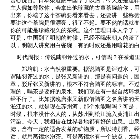
赏心悦目。日本茶道跟中国学了以后，今天还是这样
主人假如尊敬你，会拿出他珍藏的古董茶碗给你，用
出来，你端了这个茶碗要看来看去，还要讲一些称赞
要讲这个茶碗是很漂亮，很了不起。要不然的话就变
你的可能是珍藏很久的茶碗。这个道理日本人学了，
可是，中国到了明朝的时候，已经不喝宋朝人的茶了
以，明朝人讲究用白瓷碗，有的时候还是用暗花的白
时代周报：传说陆羽评过的水，可信吗？在茶道里
郑培凯：水当然很重要。据说陆羽是评过水，可
谓陆羽评过的水，是张又新讲的，那是有问题的，因
章，驳斥张又新讲的，根本不符合陆羽的标准。不过
理的，喝茶是要好的泉水。我们现在有一些自然环境
经不行了。比如据晚唐张又新假借陆羽之名所讲的天
淞江的水，就是现在苏州河，那个水能喝吗？可是，
时候，根本没什么人的，从苏州到松江流入黄浦江出
污染。今天，我相信在世界各地都有好的山泉。山泉
滤，含有一定的适合发茶的矿物质，所以特别香。经
话，就用蒸馏水泡茶。可是蒸馏水有一个缺点，太纯