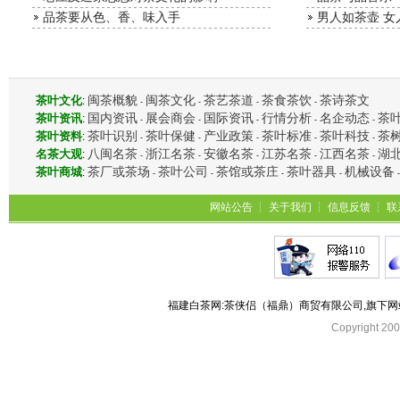
品茶要从色、香、味入手
男人如茶壶 女
闽茶概貌
闽茶文化
茶艺茶道
茶食茶饮
茶诗茶文
茶叶文化
:
-
-
-
-
国内资讯
展会商会
国际资讯
行情分析
名企动态
茶
茶叶资讯
:
-
-
-
-
-
茶叶识别
茶叶保健
产业政策
茶叶标准
茶叶科技
茶
茶叶资料
:
-
-
-
-
-
八闽名茶
浙江名茶
安徽名茶
江苏名茶
江西名茶
湖
名茶大观
:
-
-
-
-
-
茶厂或茶场
茶叶公司
茶馆或茶庄
茶叶器具
机械设备
茶叶商城
:
-
-
-
-
网站公告
┆
关于我们
┆
信息反馈
┆
联
福建白茶网:茶侠侣（福鼎）商贸有限公司,旗下
Copyright 2