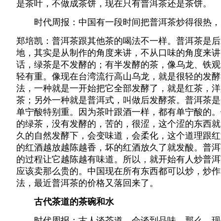
是茶叶，不做成茶饼，现在只有普洱茶还是茶饼。
时代周报：中国有一段时间把普洱茶炒得很热，
郑培凯：普洱茶跟其他茶的喝法不一样。普洱茶是后
地，其实是从制作的角度来讲，不从口味的角度来讲
话，绿茶是不发酵的；有半发酵的茶，像乌龙、铁观
轻有重。像现在台湾流行高山乌龙，就是很轻的发酵
法，一种就是一开始把它全部发酵了，就是红茶，洋
茶；另外一种就是普洱式，叫做后发酵茶。普洱茶是
单宁酸特别重。因为茶叶跟酒一样，都有单宁酸的。
的绿茶，没有发酵的，苦的，很涩，这个涩的东西就
久的自然发酵下，会变味道，会柔化，这个道理跟红
的红酒越放越陈越香，坏的红酒放久了就发酸。普洱
的过程让它越陈越有味道。所以，就开始有人炒普洱
应该卖那么贵的。中国现在所有东西都可以炒，炒作
法，最近普洱茶的价格又落回来了。
古代茶道的茶碗和水
时代周报：古人谈茶道，会谈到品味，那么，现