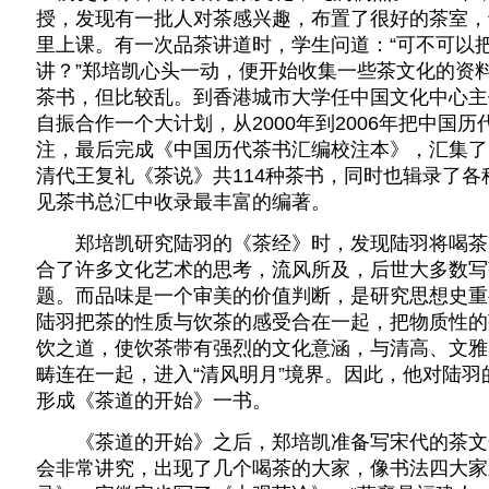
授，发现有一批人对茶感兴趣，布置了很好的茶室，
里上课。有一次品茶讲道时，学生问道：“可不可以
讲？”郑培凯心头一动，便开始收集一些茶文化的资
茶书，但比较乱。到香港城市大学任中国文化中心主
自振合作一个大计划，从2000年到2006年把中国
注，最后完成《中国历代茶书汇编校注本》，汇集了
清代王复礼《茶说》共114种茶书，同时也辑录了
见茶书总汇中收录最丰富的编著。
郑培凯研究陆羽的《茶经》时，发现陆羽将喝茶
合了许多文化艺术的思考，流风所及，后世大多数写
题。而品味是一个审美的价值判断，是研究思想史重
陆羽把茶的性质与饮茶的感受合在一起，把物质性的
饮之道，使饮茶带有强烈的文化意涵，与清高、文雅
畴连在一起，进入“清风明月”境界。因此，他对陆
形成《茶道的开始》一书。
《茶道的开始》之后，郑培凯准备写宋代的茶文
会非常讲究，出现了几个喝茶的大家，像书法四大家