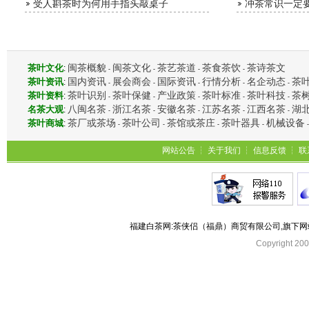
受人斟茶时为何用手指头敲桌子
冲茶常识一定
闽茶概貌
闽茶文化
茶艺茶道
茶食茶饮
茶诗茶文
茶叶文化
:
-
-
-
-
国内资讯
展会商会
国际资讯
行情分析
名企动态
茶
茶叶资讯
:
-
-
-
-
-
茶叶识别
茶叶保健
产业政策
茶叶标准
茶叶科技
茶
茶叶资料
:
-
-
-
-
-
八闽名茶
浙江名茶
安徽名茶
江苏名茶
江西名茶
湖
名茶大观
:
-
-
-
-
-
茶厂或茶场
茶叶公司
茶馆或茶庄
茶叶器具
机械设备
茶叶商城
:
-
-
-
-
网站公告
┆
关于我们
┆
信息反馈
┆
联
福建白茶网:茶侠侣（福鼎）商贸有限公司,旗下
Copyright 2