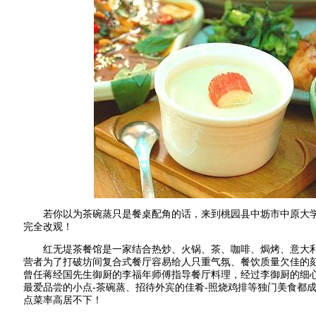
若你以为茶碗蒸只是餐桌配角的话，来到桃园县中坜市中原大学
完全改观！
红无堤茶餐馆是一家结合热炒、火锅、茶、咖啡、焗烤、意大利
营者为了打破坊间复合式餐厅容易给人只重气氛、餐饮质量欠佳的
曾任蒋经国先生御厨的李福年师傅指导餐厅料理，经过李御厨的细
最爱品尝的小点-茶碗蒸、招待外宾的佳肴-照烧鸡排等独门美食都
点菜率高居不下！