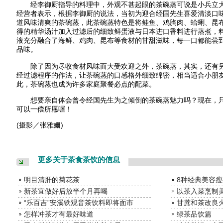
经李御厨指导的料理中，外观不甚起眼的茶碗蒸可说是小兵立大
经营者表示，根据李御厨的说法，当初为迎合经国先生喜爱清淡口
道风味清爽的茶碗蒸，此茶碗蒸特色是将鲑鱼、鸡胸肉、蛤蜊、昆布
得的精华汤汁加入过滤后的细致鲜蛋液与日本进口香料进行蒸煮，
液充分融合了海鲜、鸡肉、昆布等食材的甘甜滋味，每一口都能尝
品味。
除了因为尽收食材风味而大受欢迎之外，茶碗蒸，其实，还有另
经过滤程序的作法，让茶碗蒸的口感格外细致绵密，相当适合小朋
此，茶碗蒸也成为许多家庭聚餐必点的配菜。
想要亲自体会曾令经国先生为之倾倒的茶碗蒸魅力吗？现在，只
可以一偿所愿喔！
(摄影／张雅姗)
更多关于茶食茶饮的信息
明目清肝的菊花茶
8种经典美容
新茶宜做好后放半个月再喝
以茶入菜烹制
“乐百吉”安溪铁观音茶饮料即将面市
甘蔗和茶改良
怎样冲茶才有最好味道
绿茶品饮篇