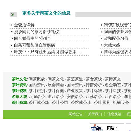
更多关于闽茶文化的信息
金骏眉详解
[青茶]“铁观音
漫谈闽北的茶习俗茶礼仪
闽南的饮茶风
闽台婚俗中的“茶礼”
政和配茶习俗
白茶可预防脑血管疾病
大哉太姥
叶茂中：只有跳出品类 才能做强本...
商标为媒促农增
闽茶概貌
闽茶文化
茶艺茶道
茶食茶饮
茶诗茶文
茶叶文化
:
-
-
-
-
国内资讯
展会商会
国际资讯
行情分析
名企动态
茶
茶叶资讯
:
-
-
-
-
-
茶叶识别
茶叶保健
产业政策
茶叶标准
茶叶科技
茶
茶叶资料
:
-
-
-
-
-
八闽名茶
浙江名茶
安徽名茶
江苏名茶
江西名茶
湖
名茶大观
:
-
-
-
-
-
茶厂或茶场
茶叶公司
茶馆或茶庄
茶叶器具
机械设备
茶叶商城
:
-
-
-
-
网站公告
┆
关于我们
┆
信息反馈
┆
联