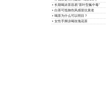
长期喝浓茶容易“茶叶型氟中毒”
白茶可抵御伤风感冒抗衰老
喝茶为什么可以明目？
女性手脚凉喝玫瑰花茶