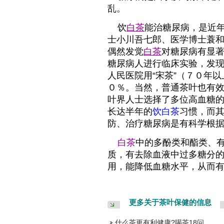
乱。
饮
白茶
能治糖尿病，是近
士小川吾七郎、医学博士蓑
偶然发觉
白茶
对糖尿病有显
糖尿病人进行临床实验，发
人民医院用“宋茶”（７０年
０％。当然，普通茶叶也有
叶界人士选择了多位高血糖
长达半年的
饮白茶
习惯，而
防、治疗糖尿病是有科学根
白茶
中的多酚类和酯类、
质，有去除血液中过多糖分
用，能降低血糖水平，从而
更多关于茶叶保健的信息
什么茶更有利健康?喝茶18问