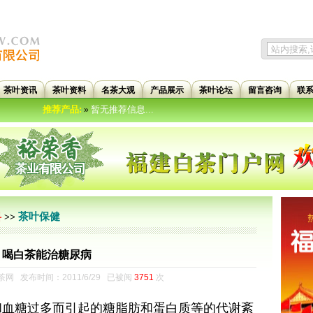
茶叶资讯
茶叶资料
名茶大观
产品展示
茶叶论坛
留言咨询
联
推荐产品:
暂无推荐信息...
»
茶叶保健
料
>>
喝白茶能治糖尿病
网 发布时间：2011/6/29 已被阅
3751
次
血糖过多而引起的糖脂肪和蛋白质等的代谢紊