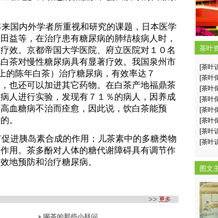
年来国内外学者所重视和研究的课题，日本医学
和田益等，在治疗患有糖尿病的肺结核病人时，
茶叶
著疗效。京都帝国大学医院、府立医院对１０名
现白茶对慢性糖尿病具有显著疗效。我国泉州市
[茶叶
以上的陈年白茶）治疗糖尿病，有效率达７
[茶叶
效，也还可以加进其它药物。在白茶产地福鼎茶
[茶叶
的病人进行实验，发现有７１％的病人，因养成
[茶叶
其高血糖病不治而痊愈，因此说，饮白茶能预
[茶叶
据的。
[茶叶
[茶叶
有促进胰岛素合成的作用；儿茶素中的多糖类物
[茶叶
的作用。茶多酚对人体的糖代谢障碍具有调节作
有效地预防和治疗糖尿病。
图文
喝茶的那些小疑问