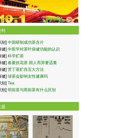
资料
识别]
中国研制成功茶含片
保健]
中医学对茶叶保健功能的认识
保健]
科学贮茶
保健]
春夏饮花茶 因人而异要适量
保健]
苦丁茶贮存五大方法
保健]
绿茶会影响女性健康吗
识别]
Tea
识别]
明前茶与雨前茶有什么区别
主题