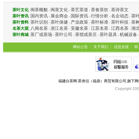
闽茶概貌
闽茶文化
茶艺茶道
茶食茶饮
茶诗茶文
茶叶文化
:
-
-
-
-
国内资讯
展会商会
国际资讯
行情分析
名企动态
茶
茶叶资讯
:
-
-
-
-
-
茶叶识别
茶叶保健
产业政策
茶叶标准
茶叶科技
茶
茶叶资料
:
-
-
-
-
-
八闽名茶
浙江名茶
安徽名茶
江苏名茶
江西名茶
湖
名茶大观
:
-
-
-
-
-
茶厂或茶场
茶叶公司
茶馆或茶庄
茶叶器具
机械设备
茶叶商城
:
-
-
-
-
网站公告
┆
关于我们
┆
信息反馈
┆
联
福建白茶网:茶侠侣（福鼎）商贸有限公司,旗下
Copyright 2