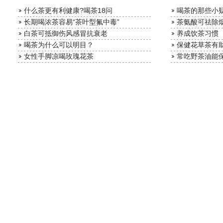
什么茶更有利健康?喝茶18问
喝茶的那些小
长期喝浓茶容易“茶叶型氟中毒”
茶氨酸可祛除
白茶可抵御伤风感冒抗衰老
养成饮茶习惯
喝茶为什么可以明目？
保健花草茶有
女性手脚凉喝玫瑰花茶
常吃野茶油能