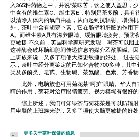
入365种药物之中，并说“茶味苦，饮之使人益思，少
中含有的维生素C、维生素E，特别是茶多酚，具有
以清除人体内的氧自由基，从而起到抗辐射、增强机
外，茶叶中含有胡萝卜素，它在肠壁和肝脏的作用下
A。而维生素A具有滋养眼睛、缓解眼睛疲劳、预防夜
更敏捷 不久前，英国科学家研究发现，喝茶可以阻
这种酶会破坏脑细胞间传递信息的媒介乙酰胆碱。因
上班族来说，又多了项使大脑更敏捷的好处。 过去
示，茶叶中经分离鉴定的已知化合物700多种，其
类及多酚类、皂甙、生物碱、茶氨酸、色素、芳香物
此外，电脑族也可用菊花茶“呵护”眼睛。华人自
睛的作用，菊花对治疗眼睛疲劳、视力模糊有很好的
综上所述，我们可知绿茶与菊花茶是可以防辐射
用电脑的上班族来说，又多了项使大脑更敏捷的好处
更多关于茶叶保健的信息